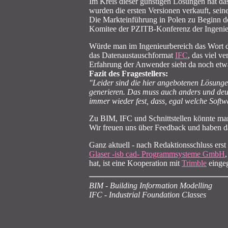
Im Kreis dieser günstigen Lösungen hat da
wurden die ersten Versionen verkauft, sei
Die Markteinführung in Polen zu Beginn de
Komitee der PZITB-Konferenz der Ingenieu
Würde man im Ingenieurbereich das Wort d
das Datenaustauschformat
IFC
, das viel v
Erfahrung der Anwender sieht da noch etwa
Fazit des Fragestellers:
"Leider sind die hier angebotenen Lösung
generieren. Das muss auch anders und deutli
immer wieder fest, dass, egal welche Softw
Zu BIM, IFC und Schnittstellen könnte man
Wir freuen uns über Feedback und haben da
Ganz aktuell - nach Redaktionsschluss ers
Glaser -isb cad- Programmsysteme GmbH
hat, ist eine Kooperation mit
Trimble
eingeg
BIM - Building Information Modelling
IFC - Industrial Foundation Classes