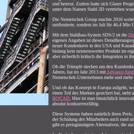
und betreut. Zudem hatte sich Glaser Progr
unter dem Namen Stahl-3D vertrieben wurd
Die Nemetschek Group machte 2016 weiter vo
umfirmierte, sondern im Juli für 46,4 Mi
Mit dem Stahlbau-System SDS/2 ist die
De
eigenen Angaben ist dieses Detaillierungs
neuer Kundenkreis in den USA und Kanada.
bislang kein nennenswertes Produkt im eig
aber sicherlich kritisch die Integration in
Ob die Trümpfe stechen um den Kundenkrei
Jahren, hat im Jahr 2013 mit
Advance-Stee
Nemetschek-Unternehmen mehr und mehr k
Und ob das Konzept in Europa aufgeht, w
einen Teil des Marktes gesichert hat, steh
BOCAD.
Hier ist man hinsichtlich innova
absolut konkurrenzfähig.
Diese Systeme haben natürlich ihren Preis,
der Schulung des Mitarbeiters auch rund um
gibt es preisgünstigere Alternativen, die au